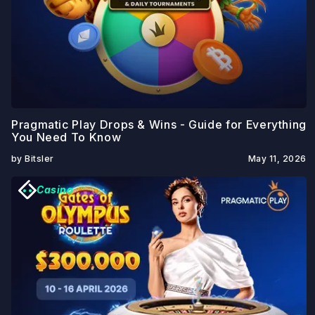
Pragmatic Play Drops & Wins - Guide for Everything
You Need To Know
by Bitsler
May 11, 2026
Casino