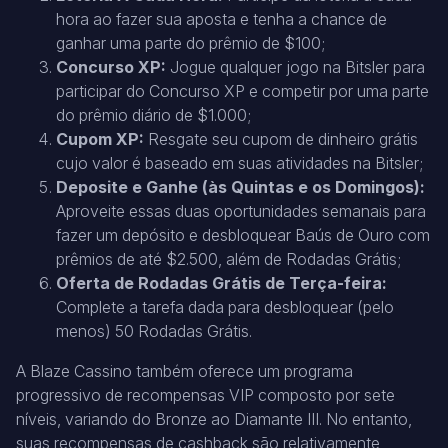
hora ao fazer sua aposta e tenha a chance de
ganhar uma parte do prêmio de $100;
Concurso XP:
Jogue qualquer jogo na Bitsler para
participar do Concurso XP e competir por uma parte
do prêmio diário de $1.000;
Cupom XP:
Resgate seu cupom de dinheiro grátis
cujo valor é baseado em suas atividades na Bitsler;
Deposite e Ganhe (às Quintas e os Domingos):
Aproveite essas duas oportunidades semanais para
fazer um depósito e desbloquear Baús de Ouro com
prêmios de até $2.500, além de Rodadas Grátis;
Oferta de Rodadas Grátis de Terça-feira:
Complete a tarefa dada para desbloquear (pelo
menos) 50 Rodadas Grátis.
A Blaze Cassino também oferece um programa
progressivo de recompensas VIP composto por sete
níveis, variando do Bronze ao Diamante III. No entanto,
suas recompensas de cashback são relativamente