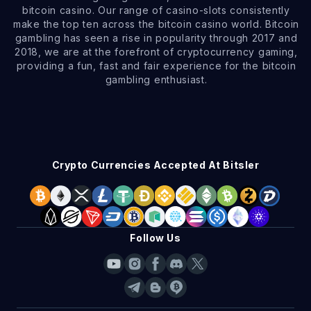
bitcoin casino. Our range of casino-slots consistently
make the top ten across the bitcoin casino world. Bitcoin
gambling has seen a rise in popularity through 2017 and
2018, we are at the forefront of cryptocurrency gaming,
providing a fun, fast and fair experience for the bitcoin
gambling enthusiast.
Crypto Currencies Accepted At Bitsler
Follow Us