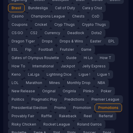
Brasil
Bundesliga
Call of Duty
Cara y Cruz
Casino
Champions League
Chests
CoD
Coupons
Cricket
Cryp Thugs
Crypto Thugs
CS:GO
CS2
Currency
Deadlock
Dota2
Dragon Tiger
Drops
Drops & Wins
Easter
EPL
ESL
Flip
Football
Fruitsler
Game
Gates of Olympus Roulette
Guide
Hi Lo
How T
How To
International
Jackpot
Jelly Express
Keno
LaLiga
Lightning Dice
Ligue !
Ligue 1
LOL
Marathon
Mines
Monthly Drop
NBA
New Release
Original
Originla
Plinko
Poker
Politics
Pragmatic Play
Predictions
Premier League
Presidential Election
Promo
Promotion
Promotions
Provably Fair
Raffle
Rakeback
Reel
Referral
Risky Chicken
Rocket League
Roland Garros
Roulette
Serie A
Slot
Slots
Soccer
Spor