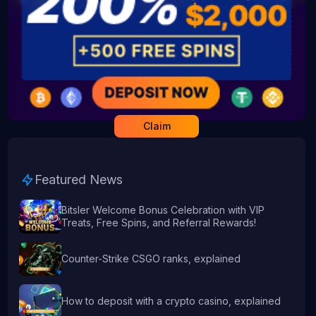
Claim
Featured News
Bitsler Welcome Bonus Celebration with VIP
Treats, Free Spins, and Referral Rewards!
Counter-Strike CSGO ranks, explained
How to deposit with a crypto casino, explained