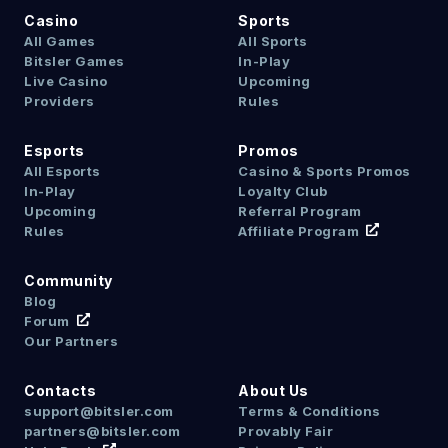
Casino
Sports
All Games
All Sports
Bitsler Games
In-Play
Live Casino
Upcoming
Providers
Rules
Esports
Promos
All Esports
Casino & Sports Promos
In-Play
Loyalty Club
Upcoming
Referral Program
Rules
Affiliate Program
Community
Blog
Forum
Our Partners
Contacts
About Us
support@bitsler.com
Terms & Conditions
partners@bitsler.com
Provably Fair