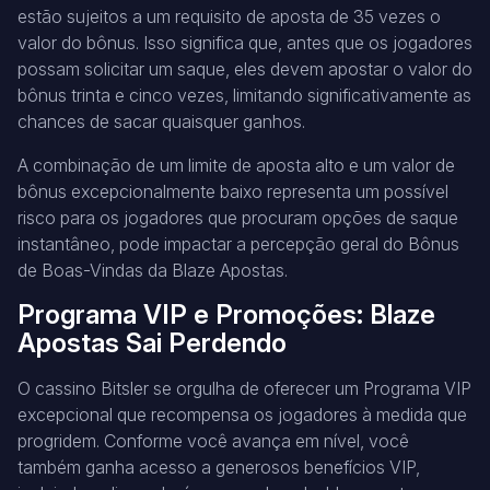
estão sujeitos a um requisito de aposta de 35 vezes o
valor do bônus. Isso significa que, antes que os jogadores
possam solicitar um saque, eles devem apostar o valor do
bônus trinta e cinco vezes, limitando significativamente as
chances de sacar quaisquer ganhos.
A combinação de um limite de aposta alto e um valor de
bônus excepcionalmente baixo representa um possível
risco para os jogadores que procuram opções de saque
instantâneo, pode impactar a percepção geral do Bônus
de Boas-Vindas da Blaze Apostas.
Programa VIP e Promoções: Blaze
Apostas Sai Perdendo
O cassino Bitsler se orgulha de oferecer um Programa VIP
excepcional que recompensa os jogadores à medida que
progridem. Conforme você avança em nível, você
também ganha acesso a generosos benefícios VIP,