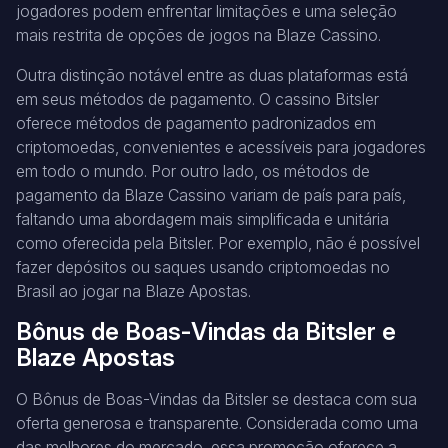
jogadores podem enfrentar limitações e uma seleção
mais restrita de opções de jogos na Blaze Cassino.
Outra distinção notável entre as duas plataformas está
em seus métodos de pagamento. O cassino Bitsler
oferece métodos de pagamento padronizados em
criptomoedas, convenientes e acessíveis para jogadores
em todo o mundo. Por outro lado, os métodos de
pagamento da Blaze Cassino variam de país para país,
faltando uma abordagem mais simplificada e unitária
como oferecida pela Bitsler. Por exemplo, não é possível
fazer depósitos ou saques usando criptomoedas no
Brasil ao jogar na Blaze Apostas.
Bônus de Boas-Vindas da Bitsler e
Blaze Apostas
O Bônus de Boas-Vindas da Bitsler se destaca com sua
oferta generosa e transparente. Considerada como uma
das melhores do mercado, essa promoção oferece a