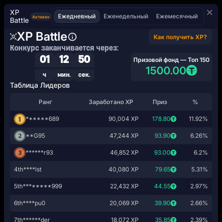
XP
Вход
Зарегистрироваться
Ежедневный
Еженедельный
Ежемесячный
Активен
Battle
XP Battle
Как получить XP?
Конкурс заканчивается через:
ЭКСКЛЮЗИВ
01
12
50
Призовой фонд — Топ 150
1500.00
ПРИВЕТСТВЕННОЕ
ч
мин.
сек.
Таблица Лидеров
КАЗИНО
ПРЕДЛОЖЕНИЕ
Ранг
Заработано XP
Приз
%
200%
******689
90,004
XP
178.80
11.92%
ДО
**G95
47,244
XP
93.90
6.26%
$2,000
******r93
46,852
XP
93.00
6.2%
СПОРТ
+
500
FREE CASH SPINS
4th
****lst
40,080
XP
79.65
5.31%
5th
********999
22,432
XP
44.55
2.97%
6th
****pu0
20,069
XP
39.90
2.66%
›
ЗАРЕГИСТРИРОВАТЬСЯ
КИБЕРСПОРТ
7th
******der
18,072
XP
35.85
2.39%