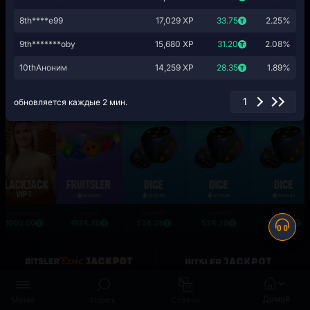
8th
****e99
17,029
XP
33.75
2.25%
9th
*******oby
15,680
XP
31.20
2.08%
Casino
10th
Аноним
14,259
XP
28.35
1.89%
Крупные выигрыши
1
обновляется каждые 2 мин.
stanicdoby
xyyyzz
Eagle99
Eagle99
Eagle99
000.00
1924.80
524.28
524.28
524.28
Загрузка...
Загрузка...
Домой
Меню
Поиск
Ставки
Подпишитесь сейчас!
Подпишитесь сейчас!