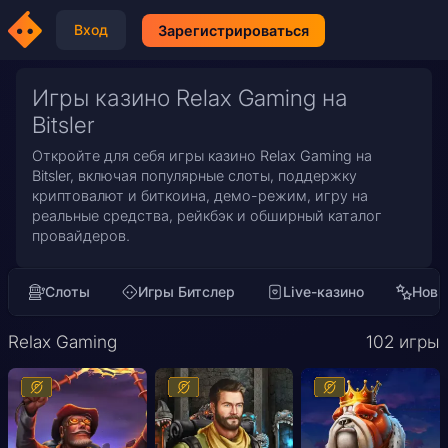
Вход
Зарегистрироваться
Игры казино Relax Gaming на
Bitsler
Откройте для себя игры казино Relax Gaming на
Bitsler, включая популярные слоты, поддержку
криптовалют и биткоина, демо-режим, игру на
реальные средства, рейкбэк и обширный каталог
провайдеров.
Слоты
Игры Битслер
Live-казино
Новы
Relax Gaming
102 игры