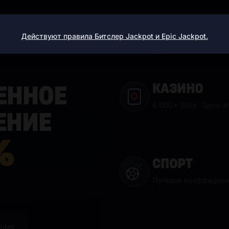
Действуют правила Битслер Jackpot и Epic Jackpot.
КАЗИНО
ЕННОЕ
6 000+ Slots. Одно 
ЕНИЕ
%
СПОРТ
Лучшие коэффициен
PINS