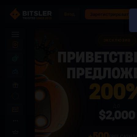
Вход
Зарегистрироваться
ЭКСКЛЮЗИВ
ПРИВЕТСТВ
ПРЕДЛОЖ
200
ДО
$2,000
+
500
FREE CASH S