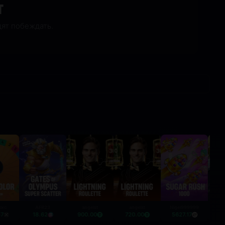
Т
ят побеждать.
AFR23
angelst
angelst
Nigel999999
Nigel9999
18.62
900.00
720.00
5627.17
3572.64