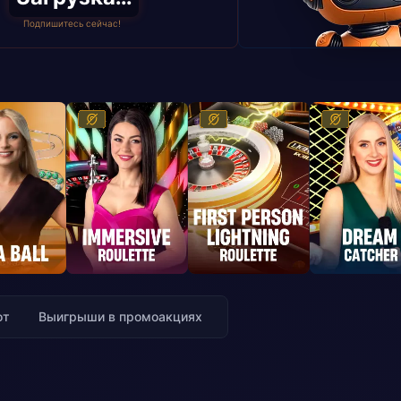
Подпишитесь сейчас!
Вход
от
Выигрыши в промоакциях