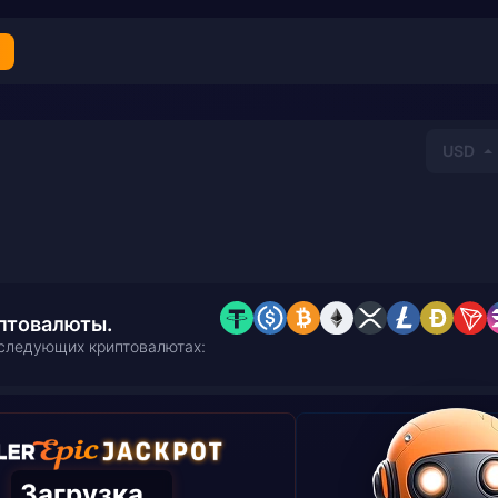
USD
птовалюты.
 следующих криптовалютах:
льзованием Bitcoin, Ethereum и других криптовалют в
Битслер
Загрузка...
арегистрироваться