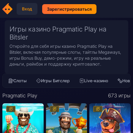
Вход
Зарегистрироваться
Игры казино Pragmatic Play на
Bitsler
Откройте для себя игры казино Pragmatic Play на
Bitsler, включая популярные слоты, тайтлы Megaways,
игры Bonus Buy, демо-режим, игру на реальные
деньги, рейкбэк и поддержку криптовалют.
Слоты
Игры Битслер
Live-казино
Новы
Pragmatic Play
673 игры