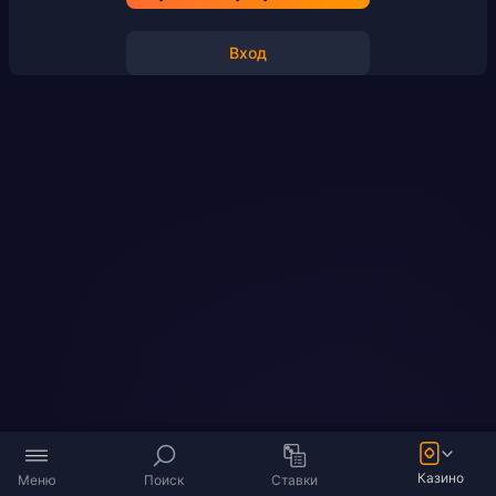
Вход
Казино
Меню
Поиск
Ставки
USD