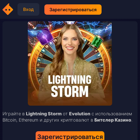
Вход
Зарегистрироваться
Играйте в
Lightning Storm
от
Evolution
с использованием
Bitcoin, Ethereum и других криптовалют в
Битслер Казино
.
Зарегистрироваться