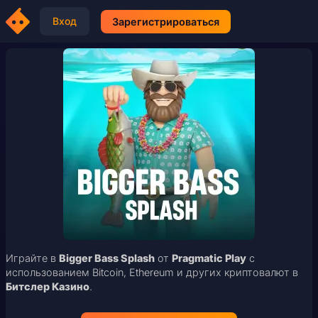
Вход
Зарегистрироваться
Играйте в
Bigger Bass Splash
от
Pragmatic Play
с
использованием Bitcoin, Ethereum и других криптовалют в
Битслер Казино
.