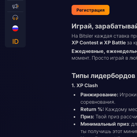
Регистрация
Играй, зарабатыва
На Bitsler каждая ставка 
XP Contest и XP Battle
за к
Ежедневные, еженедельны
момент. Просто играй в лю
Типы лидербордов
1. XP Clash
Ранжирование:
Игроки 
соревнования.
Return %:
Каждому мест
Приз:
Твой приз рассчи
Минимальный приз
: д
ты получишь этот мини