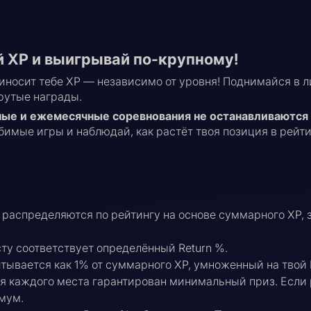
й XP и выигрывай по-крупному!
приносит тебе XP — независимо от уровня! Поднимайся в
рутые награды.
е и ежемесячные соревнования не останавливаются 
бимые игры и наблюдай, как растёт твоя позиция в рейти
распределяются по рейтингу на основе суммарного XP, 
у соответствует определённый Return %.
тывается как 1% от суммарного XP, умноженный на твой 
ля каждого места гарантирован минимальный приз. Есл
мум.