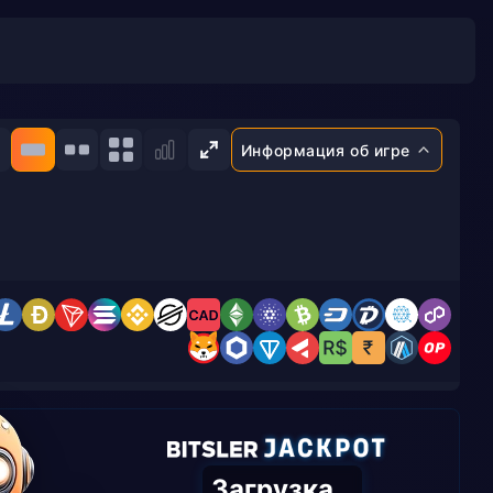
Информация об игре
птовалют в
Битслер Казино
.
Загрузка...