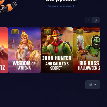
Подпишитесь сейчас!
15