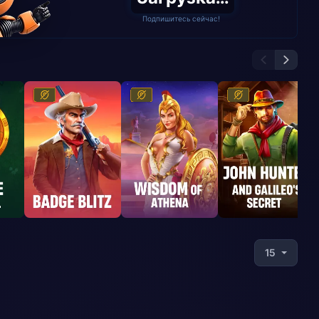
Подпишитесь сейчас!
15