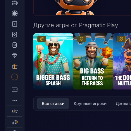
Другие игры от Pragmatic Play
Все ставки
Крупные игроки
Джекп