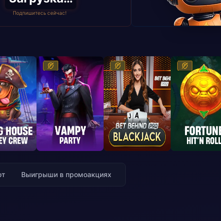
Подпишитесь сейчас!
Вход
от
Выигрыши в промоакциях