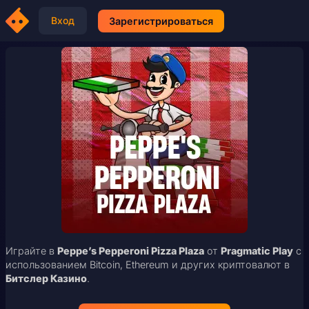
Вход
Зарегистрироваться
Играйте в
Peppe’s Pepperoni Pizza Plaza
от
Pragmatic Play
с
использованием Bitcoin, Ethereum и других криптовалют в
Битслер Казино
.