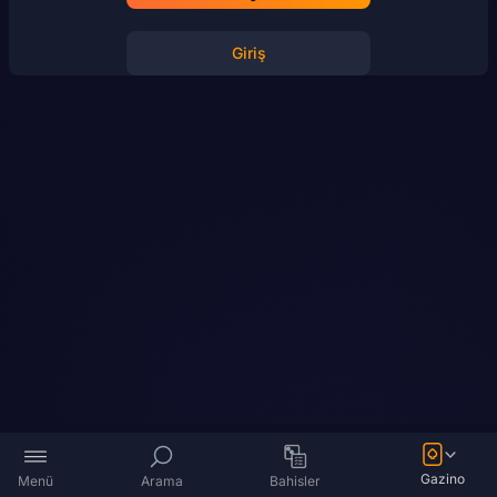
Giriş
Gazino
Menü
Arama
Bahisler
USD