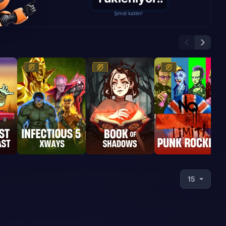
Şimdi katılın!
15