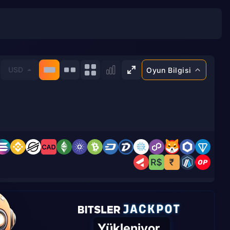
USD
Oyun Bilgisi
Yükleniyor..