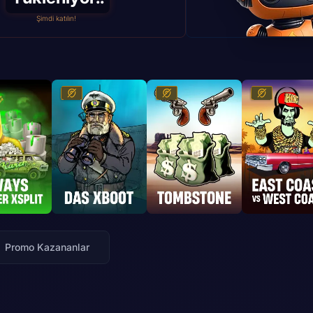
Şimdi katılın!
Giriş
Promo Kazananlar