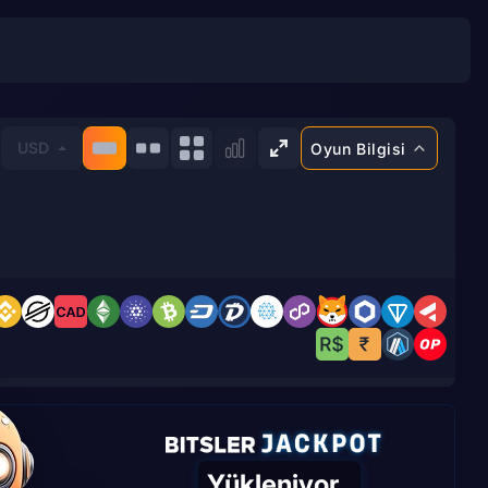
USD
Oyun Bilgisi
Yükleniyor..