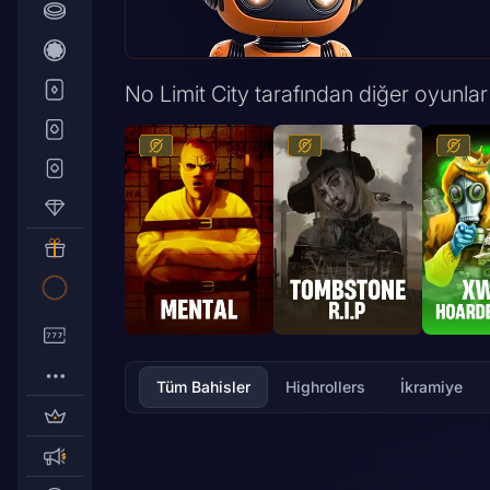
No Limit City tarafından diğer oyunlar
Tüm Bahisler
Highrollers
İkramiye