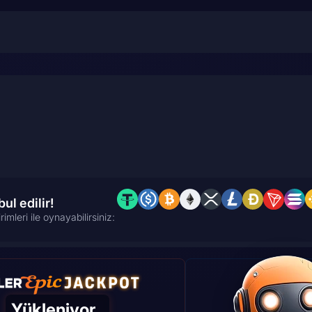
ul edilir!
imleri ile oynayabilirsiniz:
sler Gazino
'da Bitcoin, Ethereum ve diğer kripto paralarla oynayın.
Yükleniyor..
Kayıt