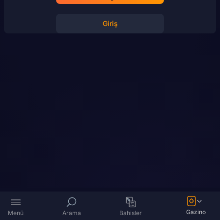
Giriş
Gazino
Menü
Arama
Bahisler
USD