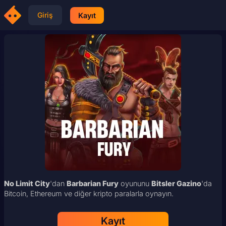
Giriş
Kayıt
No Limit City
'dan
Barbarian Fury
oyununu
Bitsler Gazino
'da
Bitcoin, Ethereum ve diğer kripto paralarla oynayın.
Kayıt