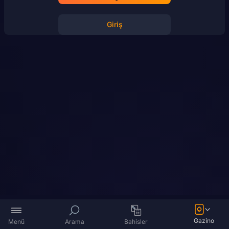
Giriş
Gazino
Menü
Arama
Bahisler
USD