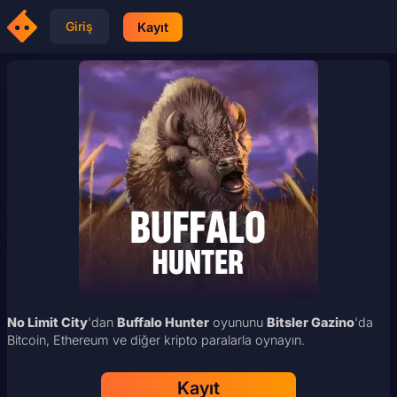
Giriş
Kayıt
No Limit City
'dan
Buffalo Hunter
oyununu
Bitsler Gazino
'da
Bitcoin, Ethereum ve diğer kripto paralarla oynayın.
Kayıt