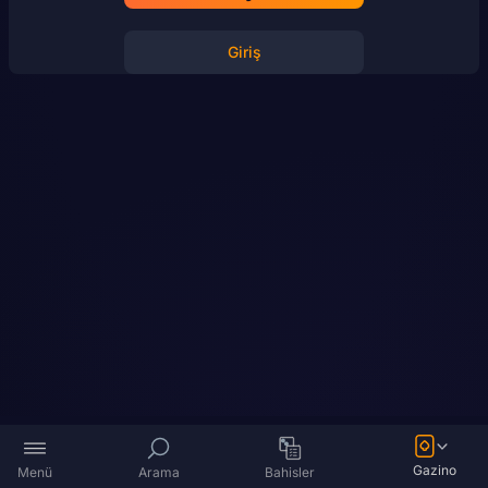
Giriş
Gazino
Menü
Arama
Bahisler
USD