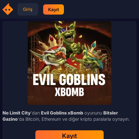
Giriş
Kayıt
No Limit City
'dan
Evil Goblins xBomb
oyununu
Bitsler
Gazino
'da Bitcoin, Ethereum ve diğer kripto paralarla oynayın.
Kayıt