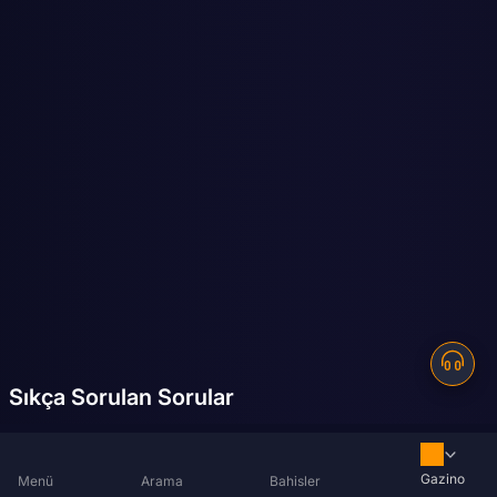
Sıkça Sorulan Sorular
General
Gazino
Gazino
Gazino
Menü
Menü
Menü
Arama
Arama
Arama
Bahisler
Bahisler
Bahisler