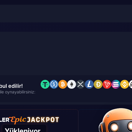
ul edilir!
ile oynayabilirsiniz:
azino
'da Bitcoin, Ethereum ve diğer kripto paralarla oynayın.
Yükleniyor..
Kayıt