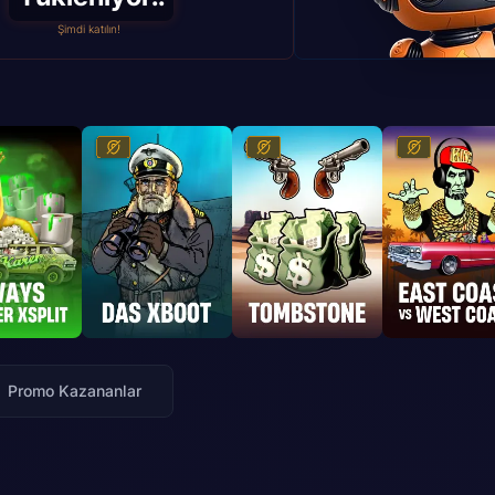
Şimdi katılın!
Giriş
Promo Kazananlar