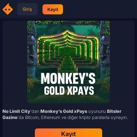
Giriş
Kayıt
No Limit City
'dan
Monkey’s Gold xPays
oyununu
Bitsler
Gazino
'da Bitcoin, Ethereum ve diğer kripto paralarla oynayın.
Kayıt