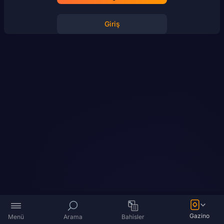
Giriş
Gazino
Menü
Arama
Bahisler
USD