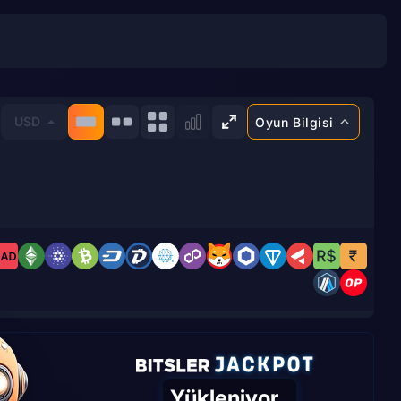
USD
Oyun Bilgisi
Yükleniyor..