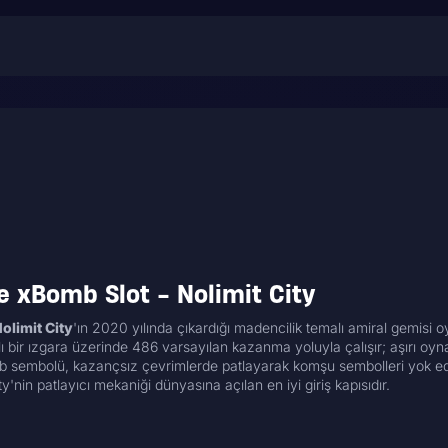
le xBomb Slot - Nolimit City
olimit City
'ın 2020 yılında çıkardığı madencilik temalı amiral gemis
ı bir ızgara üzerinde 486 varsayılan kazanma yoluyla çalışır; aşırı oyn
embolü, kazançsız çevrimlerde patlayarak komşu sembolleri yok eder ve
y'nin patlayıcı mekaniği dünyasına açılan en iyi giriş kapısıdır.
nu
Bitsler Gazino
'da Bitcoin, Ethereum ve diğer kripto paralarla oyn
Kayıt