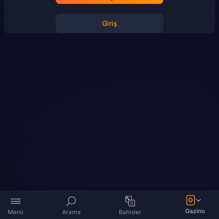
Giriş
Gazino
Menü
Arama
Bahisler
USD