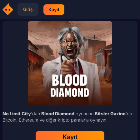
Giriş
Kayıt
No Limit City
'dan
Blood Diamond
oyununu
Bitsler Gazino
'da
Bitcoin, Ethereum ve diğer kripto paralarla oynayın.
Kayıt