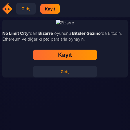
Giriş
Kayıt
No Limit City
'dan
Bizarre
oyununu
Bitsler Gazino
'da Bitcoin,
Ethereum ve diğer kripto paralarla oynayın.
Kayıt
Giriş