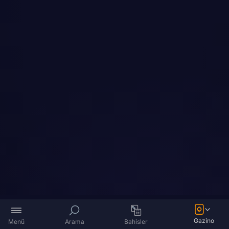
Gazino
Menü
Arama
Bahisler
USD