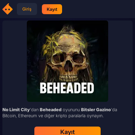
Giriş
Kayıt
No Limit City
'dan
Beheaded
oyununu
Bitsler Gazino
'da
Bitcoin, Ethereum ve diğer kripto paralarla oynayın.
Kayıt