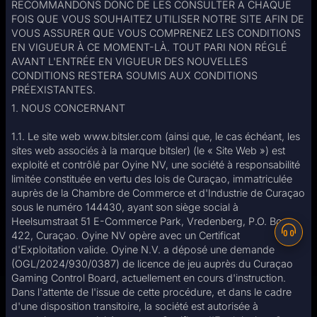
RECOMMANDONS DONC DE LES CONSULTER À CHAQUE
E-SPORT
FOIS QUE VOUS SOUHAITEZ UTILISER NOTRE SITE AFIN DE
VOUS ASSURER QUE VOUS COMPRENEZ LES CONDITIONS
EN VIGUEUR À CE MOMENT-LÀ. TOUT PARI NON RÉGLÉ
Casino
AVANT L'ENTRÉE EN VIGUEUR DES NOUVELLES
CONDITIONS RESTERA SOUMIS AUX CONDITIONS
PRÉEXISTANTES.
Gros gains
1. NOUS CONCERNANT
1.1. Le site web www.bitsler.com (ainsi que, le cas échéant, les
sites web associés à la marque bitsler) (le « Site Web ») est
exploité et contrôlé par Oyine NV, une société à responsabilité
limitée constituée en vertu des lois de Curaçao, immatriculée
auprès de la Chambre de Commerce et d'Industrie de Curaçao
sous le numéro 144430, ayant son siège social à
Heelsumstraat 51 E-Commerce Park, Vredenberg, P.O. Box
Alexiss18
stanicdoby
chdipakkumar
Boulter93
junai05
422, Curaçao. Oyine NV opère avec un Certificat
873.60
2250.00
1332.76
8.85
582.30
d'Exploitation valide. Oyine N.V. a déposé une demande
(OGL/2024/930/0387) de licence de jeu auprès du Curaçao
Gaming Control Board, actuellement en cours d'instruction.
Chargement en
Chargement en
Dans l'attente de l'issue de cette procédure, et dans le cadre
Accueil
d'une disposition transitoire, la société est autorisée à
Menu
Recherche
Paris
cours.
cours.