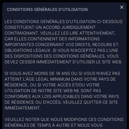
Se connecter
S'inscrire
CONDITIONS GÉNÉRALES D'UTILISATION
LES CONDITIONS GÉNÉRALES D'UTILISATION CI-DESSOUS
CONSTITUENT UN ACCORD JURIDIQUEMENT
CONTRAIGNANT. VEUILLEZ LES LIRE ATTENTIVEMENT,
EXCLUSIF
CAR ELLES CONTIENNENT DES INFORMATIONS
OFFRE DE
IMPORTANTES CONCERNANT VOS DROITS, RECOURS ET
OBLIGATIONS LÉGAUX. SI VOUS N'ACCEPTEZ PAS L'UNE
BIENVENUE
CASINO
DES DISPOSITIONS DES CONDITIONS GÉNÉRALES, VOUS
DEVEZ CESSER IMMÉDIATEMENT D'UTILISER LE SITE WEB.
200%
SI VOUS AVEZ MOINS DE 18 ANS OU SI VOUS N'AVEZ PAS
JUSQU'À
ATTEINT L'ÂGE LÉGAL MINIMUM DANS VOTRE PAYS DE
$2,000
RÉSIDENCE, OU SI VOTRE ACCÈS ET/OU VOTRE
UTILISATION DE NOTRE SITE WEB NE SONT PAS
SPORTS
CONFORMES AUX LOIS APPLICABLES DANS VOTRE PAYS
+
500
FREE CASH SPINS
DE RÉSIDENCE OU D'ACCÈS, VEUILLEZ QUITTER CE SITE
IMMÉDIATEMENT.
VEUILLEZ NOTER QUE NOUS MODIFIONS CES CONDITIONS
S'INSCRIRE
›
GÉNÉRALES DE TEMPS À AUTRE ET NOUS VOUS
MAINTENANT