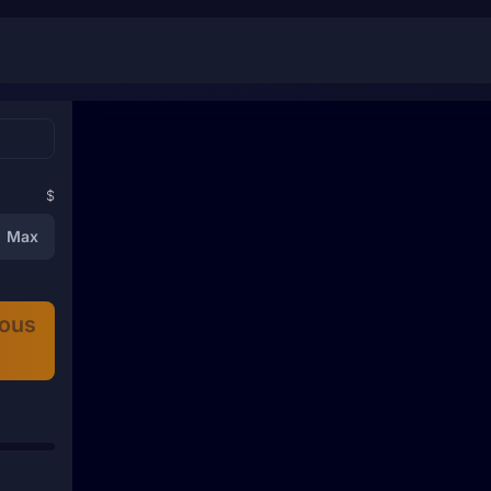
$
Max
vous