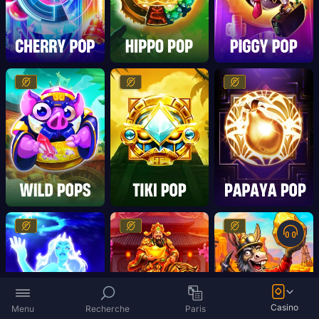
Casino
Menu
Recherche
Paris