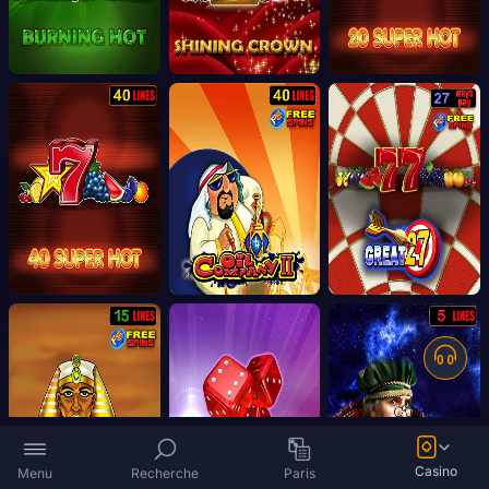
Casino
Menu
Recherche
Paris