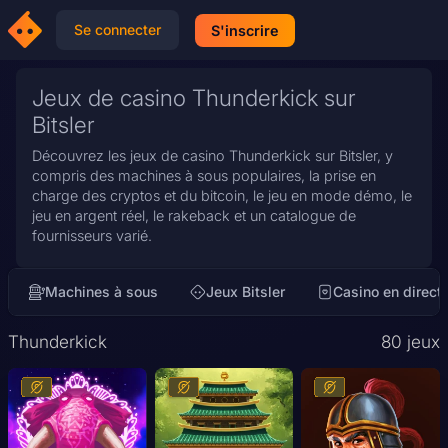
Se connecter
S'inscrire
Jeux de casino Thunderkick sur
Bitsler
Découvrez les jeux de casino Thunderkick sur Bitsler, y
compris des machines à sous populaires, la prise en
charge des cryptos et du bitcoin, le jeu en mode démo, le
jeu en argent réel, le rakeback et un catalogue de
fournisseurs varié.
Machines à sous
Jeux Bitsler
Casino en direct
Thunderkick
80 jeux