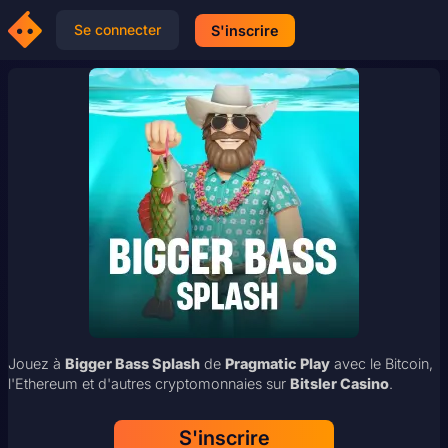
Se connecter
S'inscrire
Jouez à
Bigger Bass Splash
de
Pragmatic Play
avec le Bitcoin,
l'Ethereum et d'autres cryptomonnaies sur
Bitsler Casino
.
S'inscrire