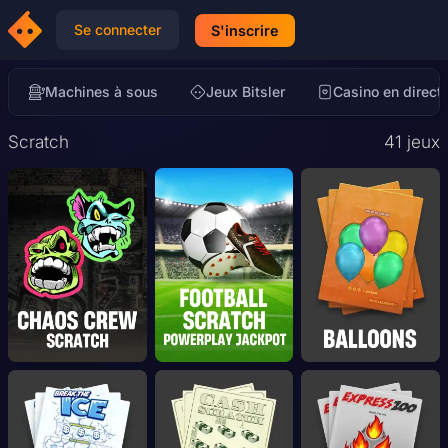
Se connecter
S'inscrire
Machines à sous
Jeux Bitsler
Casino en direct
Scratch
41 jeux