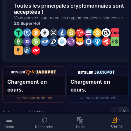
Toutes les principales cryptomonnaies sont
acceptées !
Vous pouvez jouer avec les cryptomonnaies suivantes sur
20 Super Hot
:
Chargement en
Chargement en
cours.
cours.
Inscrivez-vous maintenant !
Inscrivez-vous maintenant !
Autres jeux de EGT
Casino
Menu
Recherche
Paris