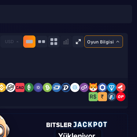
USD
Oyun Bilgisi
Yükleniyor..