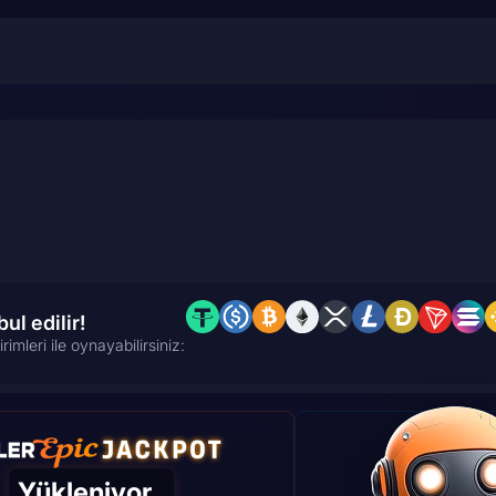
ul edilir!
rimleri ile oynayabilirsiniz:
tsler Gazino
'da Bitcoin, Ethereum ve diğer kripto paralarla oynayın.
Yükleniyor..
Kayıt