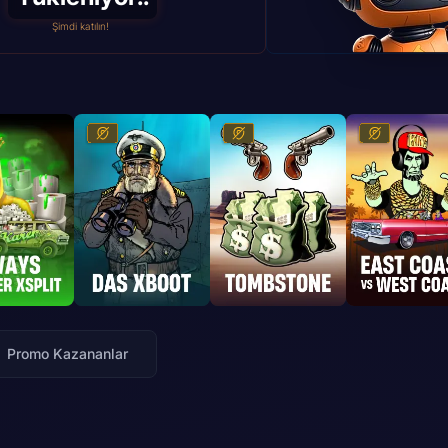
Şimdi katılın!
Giriş
Promo Kazananlar