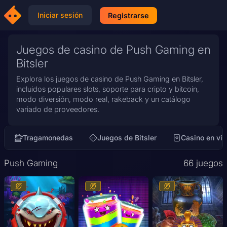
Iniciar sesión
Registrarse
Juegos de casino de Push Gaming en
Bitsler
Explora los juegos de casino de Push Gaming en Bitsler,
incluidos populares slots, soporte para cripto y bitcoin,
modo diversión, modo real, rakeback y un catálogo
variado de proveedores.
Tragamonedas
Juegos de Bitsler
Casino en viv
Push Gaming
66 juegos