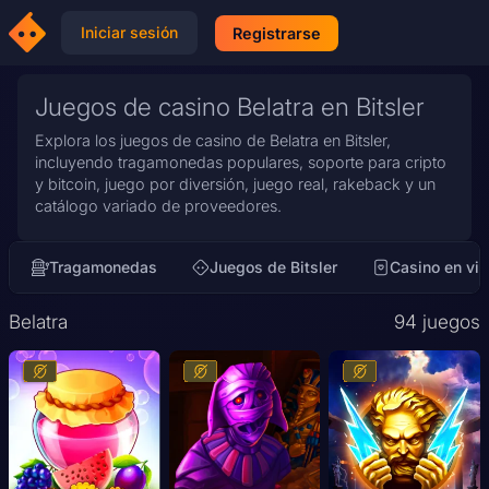
Iniciar sesión
Registrarse
Juegos de casino Belatra en Bitsler
Explora los juegos de casino de Belatra en Bitsler,
incluyendo tragamonedas populares, soporte para cripto
y bitcoin, juego por diversión, juego real, rakeback y un
catálogo variado de proveedores.
Tragamonedas
Juegos de Bitsler
Casino en viv
Belatra
94 juegos