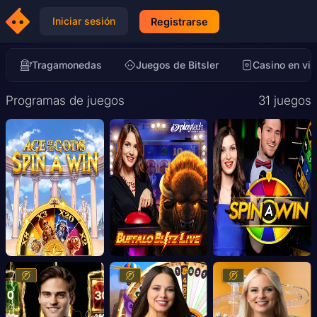
Iniciar sesión
Registrarse
Tragamonedas
Juegos de Bitsler
Casino en viv
Programas de juegos
31 juegos