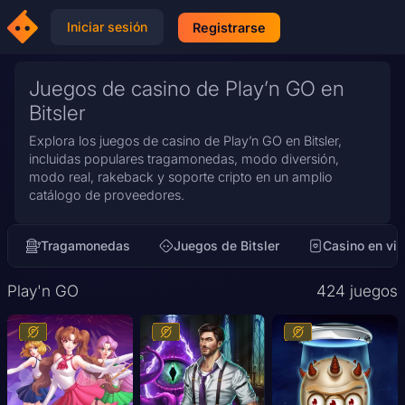
Iniciar sesión
Registrarse
Juegos de casino de Play’n GO en
Bitsler
Explora los juegos de casino de Play’n GO en Bitsler,
incluidas populares tragamonedas, modo diversión,
modo real, rakeback y soporte cripto en un amplio
catálogo de proveedores.
Tragamonedas
Juegos de Bitsler
Casino en viv
Play'n GO
424 juegos