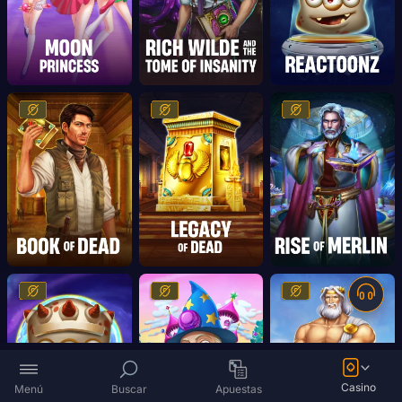
Casino
Menú
Buscar
Apuestas