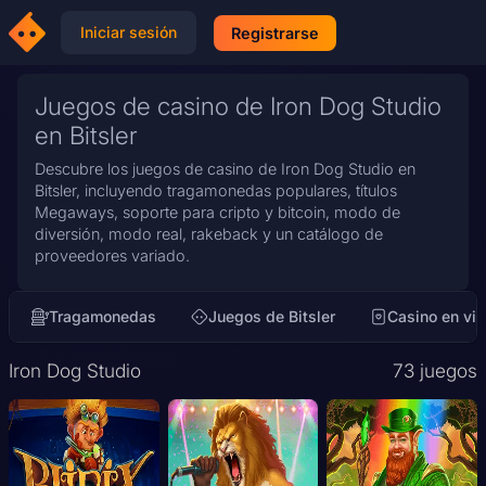
Iniciar sesión
Registrarse
Juegos de casino de Iron Dog Studio
en Bitsler
Descubre los juegos de casino de Iron Dog Studio en
Bitsler, incluyendo tragamonedas populares, títulos
Megaways, soporte para cripto y bitcoin, modo de
diversión, modo real, rakeback y un catálogo de
proveedores variado.
Tragamonedas
Juegos de Bitsler
Casino en viv
Iron Dog Studio
73 juegos