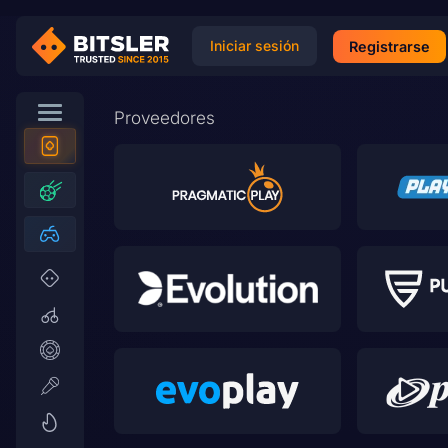
Iniciar sesión
Registrarse
Proveedores