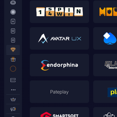
Pateplay