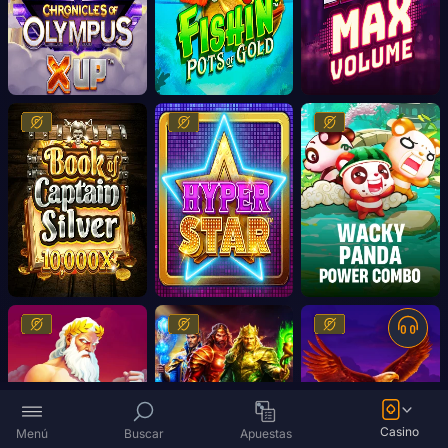
Casino
Menú
Buscar
Apuestas