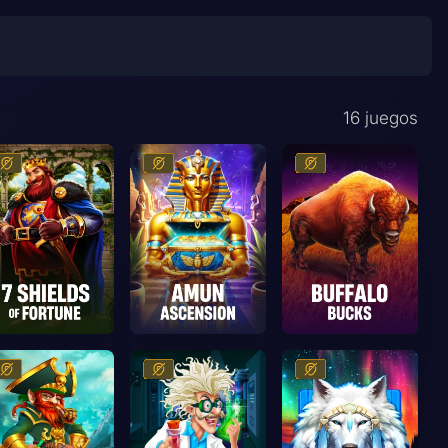
16 juegos