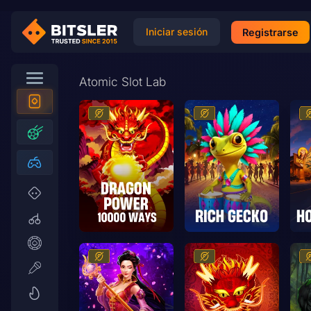
Iniciar sesión
Registrarse
Atomic Slot Lab