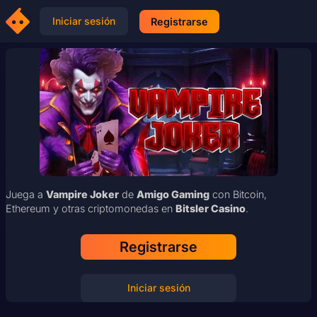
Iniciar sesión
Registrarse
Juega a
Vampire Joker
de
Amigo Gaming
con Bitcoin,
Ethereum y otras criptomonedas en
Bitsler Casino
.
Registrarse
Iniciar sesión