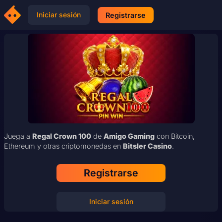
Iniciar sesión
Registrarse
Juega a
Regal Crown 100
de
Amigo Gaming
con Bitcoin,
Ethereum y otras criptomonedas en
Bitsler Casino
.
Registrarse
Iniciar sesión