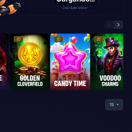
¡Inscríbete ahora!
15