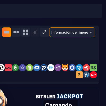
Información del juego
Cargando...