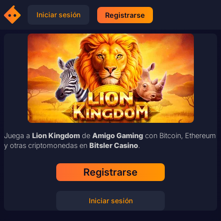
Iniciar sesión
Registrarse
Juega a
Lion Kingdom
de
Amigo Gaming
con Bitcoin, Ethereum
y otras criptomonedas en
Bitsler Casino
.
Registrarse
Iniciar sesión